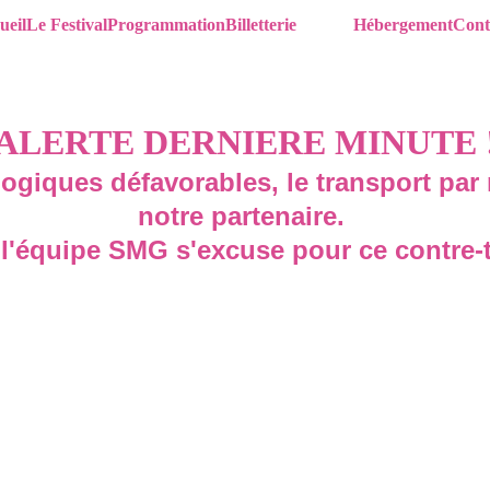
ueil
Le Festival
Programmation
Billetterie
Navette
Hébergement
Cont
ALERTE DERNIERE MINUTE 
giques défavorables, le transport par 
notre partenaire. 
 l'équipe SMG s'excuse pour ce contre-