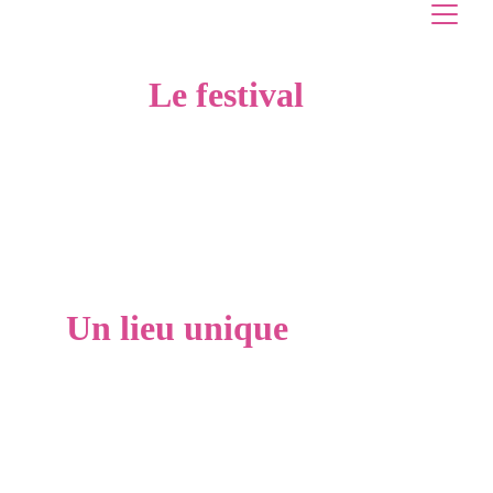
Le festival
Un lieu unique
Un événement musical unique à 1600 mètres 
d'altitude, dans le fameux altiport 007 au coeur de 
la célèbre station de ski de Peyragudes !