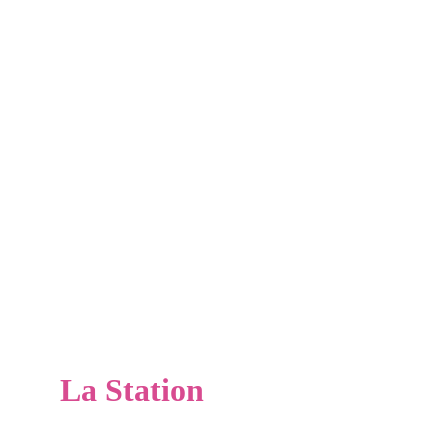
La Station
Peyragudes est une station de ski récente, créée en 