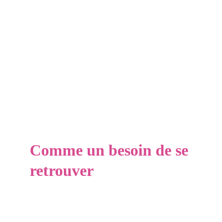
Comme un besoin de se 
retrouver
Le Festival Sur Mon Glaçon est un événement qui 
a trouvé sa place dans la station de ski de 